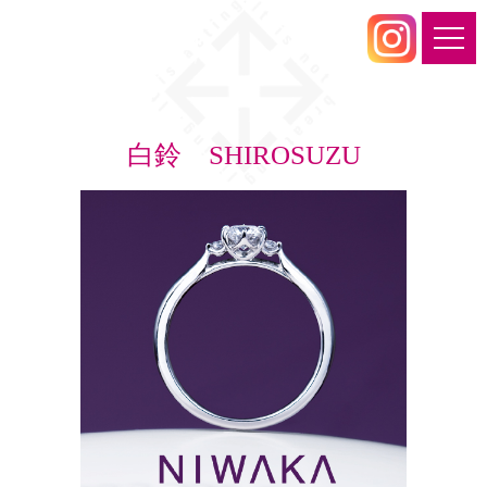
白鈴 SHIROSUZU